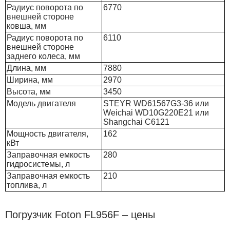
Радиус поворота по
6770
внешней стороне
ковша, мм
Радиус поворота по
6110
внешней стороне
заднего колеса, мм
Длина, мм
7880
Ширина, мм
2970
Высота, мм
3450
Модель двигателя
STEYR WD61567G3-36 или
Weichai WD10G220E21 или
Shangchai C6121
Мощность двигателя,
162
кВт
Заправочная емкость
280
гидросистемы, л
Заправочная емкость
210
топлива, л
Погрузчик Foton FL956F – цены