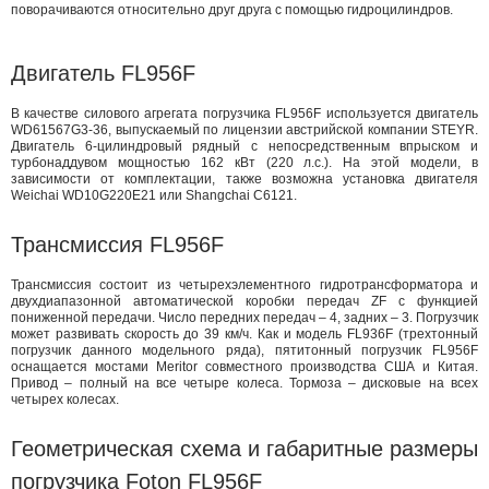
поворачиваются относительно друг друга с помощью гидроцилиндров.
Двигатель FL956F
В качестве силового агрегата погрузчика FL956F используется двигатель
WD61567G3-36, выпускаемый по лицензии австрийской компании STEYR.
Двигатель 6-цилиндровый рядный с непосредственным впрыском и
турбонаддувом мощностью 162 кВт (220 л.с.). На этой модели, в
зависимости от комплектации, также возможна установка двигателя
Weichai WD10G220E21 или Shangchai C6121.
Трансмиссия FL956F
Трансмиссия состоит из четырехэлементного гидротрансформатора и
двухдиапазонной автоматической коробки передач ZF с функцией
пониженной передачи. Число передних передач – 4, задних – 3. Погрузчик
может развивать скорость до 39 км/ч. Как и модель FL936F (трехтонный
погрузчик данного модельного ряда), пятитонный погрузчик FL956F
оснащается мостами Meritor совместного производства США и Китая.
Привод – полный на все четыре колеса. Тормоза – дисковые на всех
четырех колесах.
Геометрическая схема и габаритные размеры
погрузчика Foton FL956F